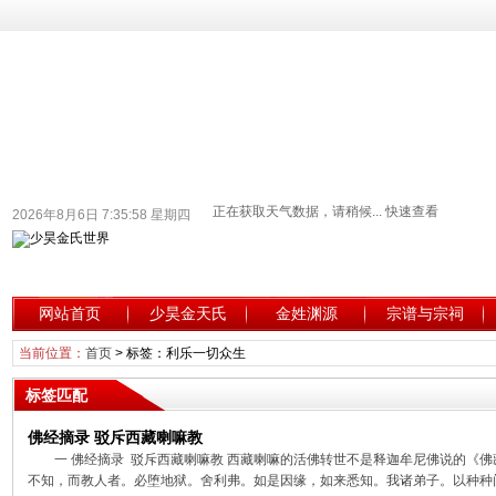
2026年8月6日 7:35:58 星期四
网站首页
少昊金天氏
金姓渊源
宗谱与宗祠
当前位置：
首页
> 标签：利乐一切众生
标签匹配
佛经摘录 驳斥西藏喇嘛教
一 佛经摘录 驳斥西藏喇嘛教 西藏喇嘛的活佛转世不是释迦牟尼佛说的《
不知，而教人者。必堕地狱。舍利弗。如是因缘，如来悉知。我诸弟子。以种种门，