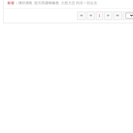
标签：
佛经佛教
驳斥西藏喇嘛教
大慈大悲
利乐一切众生
1