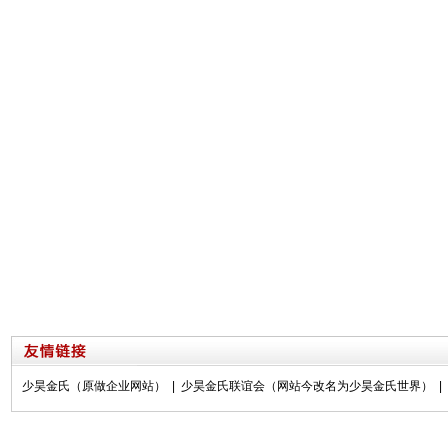
少昊金氏（原做企业网站）
|
少昊金氏联谊会（网站今改名为少昊金氏世界）
|