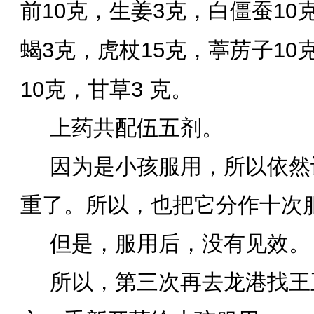
10
3
10
前
克，生姜
克，白僵蚕
3
15
10
蝎
克，虎杖
克，葶苈子
10
3
克，甘草
克。
上药共配伍五剂。
因为是小孩服用，所以依然
重了。所以，也把它分作十次
但是，服用后，没有见效。
所以，第三次再去龙港找王