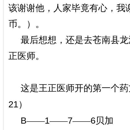
该谢谢他，人家毕竟有心，我
币。）。
最后想想，还是去苍南县龙
正医师。
这是王正医师开的第一个药
21
）
B
1
7
6
——
——
——
贝加