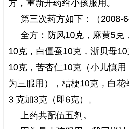
方，重新开药给小孩服用。
2008-6
第三次药方如下：（
10
5
全方：防风
克，麻黄
克
10
10
10
克，白僵蚕
克，浙贝母
10
10
克，苦杏仁
克（小儿慎用
10
为三服用），桔梗
克，白花
3
3
6
克加
克（即
克）。
上药共配伍五剂。