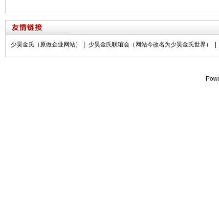
少昊金氏（原做企业网站）
|
少昊金氏联谊会（网站今改名为少昊金氏世界）
|
Pow