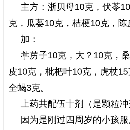
10
1
主方：浙贝母
克，伏苓
10
10
克，瓜蒌
克，桔梗
克，陈
加：
10
10
葶苈子
克，大？
克，
10
10
15
皮
克，枇杷叶
克，虎杖
3
全蝎
克。
上药共配伍十剂（是颗粒冲
因为是刚过四周岁的小孩服