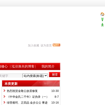
加入收藏
设为首页
德修心
泓泾渔夫的博客
我的简介
本类更新
热烈祝贺金敬公故居修复
10-30
《中华金氏二千年》证伪录（一）
8-7
绿营都司、正四品 金步云公 事迹
10-16