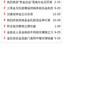
五
热烈祝贺“世金总会”苍南分会召开第
2-15
二届代表大会
少昊金天氏苗裔温州钱库前后金的历
9-20
程
沉痛哀悼金正日宗亲
12-20
热烈庆祝苍南县金氏联谊会举行第
10-29
三届代表大会
怀念祖宗辉煌之牌坊篇
1-26
金姓名人及金姓的不同祖宗渊源之六
9-20
金氏前后金及陡门底和中墩宗谱续修
5-16
竣工