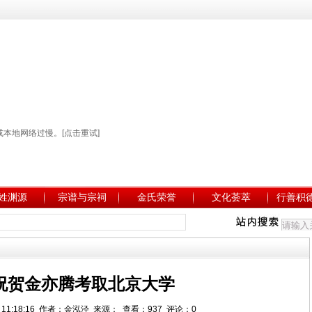
姓渊源
宗谱与宗祠
金氏荣誉
文化荟萃
行善积
祝贺金亦腾考取北京大学
21 11:18:16 作者：金泓泾 来源： 查看：937 评论：0