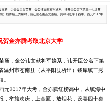
金亦腾，少昊金天氏苗裔，金公讳文献将军嫡系，讳开臣公名下第三十七世裔
出）钱库镇三秀桥村，后迁居苍南县龙港镇。共和习近平丁酉年、西元2017年
祝贺金亦腾考取北京大学
苗裔，金公讳文献将军嫡系，讳开臣公名下第
省温州市苍南县（从平阳县析出）钱库镇三秀
镇。
西元
2017
年大考，金亦腾红榜高中，从镇海中
报，举族欢庆，上金匾，放烟花，设宴四十桌