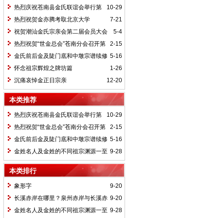
热烈庆祝苍南县金氏联谊会举行第
10-29
三届代表大会
热烈祝贺金亦腾考取北京大学
7-21
祝贺潮汕金氏宗亲会第二届会员大会
5-4
隆重召开
热烈祝贺“世金总会”苍南分会召开第
2-15
二届代表大会
金氏前后金及陡门底和中墩宗谱续修
5-16
竣工
怀念祖宗辉煌之牌坊篇
1-26
沉痛哀悼金正日宗亲
12-20
本类推荐
热烈庆祝苍南县金氏联谊会举行第
10-29
三届代表大会
热烈祝贺“世金总会”苍南分会召开第
2-15
二届代表大会
金氏前后金及陡门底和中墩宗谱续修
5-16
竣工
金姓名人及金姓的不同祖宗渊源一至
9-28
五
本类排行
象形字
9-20
长溪赤岸在哪里？泉州赤岸与长溪赤
9-20
岸不同吗？
金姓名人及金姓的不同祖宗渊源一至
9-28