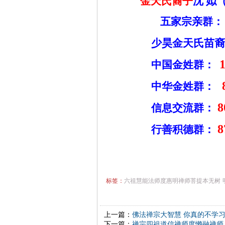
金天氏裔子
沈
姒
五家宗亲群：
少昊金天氏苗裔
中国金姓群：
中华金姓群：
8
信息交流群：
8
行善积德群：
标签：
六祖慧能法师度惠明禅师菩提本无树
上一篇：
佛法禅宗大智慧 你真的不学
下一篇：
禅宗四祖道信禅师度懒融禅师