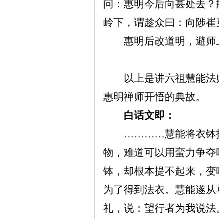
问：惠明今后向甚处去？
岭下，谓趁众曰：向陟崔
惠明后改道明，避师
以上是讲六祖慧能法
惠明禅师开悟的典故。
白话文即：
…………慧能将衣钵
物，难道可以用蛮力争夺
钵，却根本提不起来，变
为了得到法衣。慧能遂从
礼，说：望行者为我说法