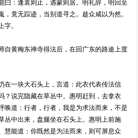
能曰：逢袁则止，遇蒙则居。明礼辞，明回至
嵬，竟无踪迹，当别道寻之。趁众咸以为然。
上字。
师自黄梅东禅寺得法后，在回广东的路途上度
扔在一块大石头上，言道：此衣代表传法信
吗？说完隐藏在草丛中。惠明赶到，去拿衣
呼唤道：行者，行者，我是为求法而来，不是
草丛中出来，盘腿坐在石头上。惠明上前施
。慧能道：你既然是为法而来，则可屏息众