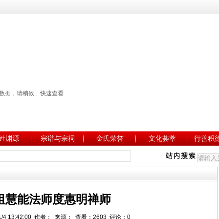
姓渊源
宗谱与宗祠
金氏荣誉
文化荟萃
行善积
祖慧能法师度惠明禅师
1/4 13:42:00 作者： 来源： 查看：2603 评论：0