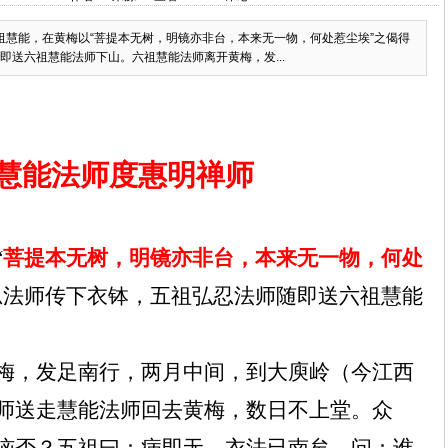
六祖慧能，在黄梅以“菩提本无树，明镜亦非台，本来无一物，何处惹尘埃”之偈得
送六祖慧能法师下山。六祖慧能法师离开黄梅，发...
慧能法师度惠明禅师
“
菩提本无树，明镜亦非台，本来无一物，何处
忍法师传下衣钵，五祖弘忍法师随即送六祖慧能
梅，发足南行，两月中间，到大庾岭（今江西
师送走慧能法师回去黄梅，数日不上堂。众