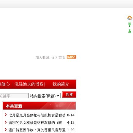
加入收藏
设为首页
德修心
泓泾渔夫的博客
我的简介
本类更新
七月是鬼月当祭祀与胡乱施食是积功
8-14
德还是害人造恶业？
密宗的男女双修是这样双修的（转
4-12
载）
进口转基因作物：真的尊重民意尊重
1-29