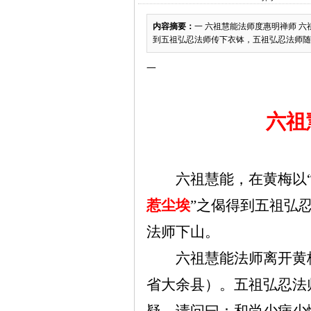
内容摘要：
一 六祖慧能法师度惠明禅师 
到五祖弘忍法师传下衣钵，五祖弘忍法师随即
一
六祖
六祖慧能，在黄梅以
惹尘埃
”之偈得到五祖弘
法师下山。
六祖慧能法师离开黄
省大余县）。五祖弘忍法