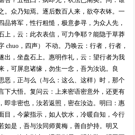
恼否？五祖曰：病即无，衣法已南矣。问：谁
之。众乃知焉。逐后数百人来，欲夺衣钵。一
四品将军，性行粗慥，极意参寻，为众人先，
石上，云：此衣表信，可力争耶？能隐于草莽
字
chuo
，四声）
不动。乃唤云：行者，行者，
遂出，坐盘石上。惠明作礼，云：望行者为我
来，可屏息诸缘，勿生一念，吾为汝说。良
思恶，正与么（与么：这么、这样）时，那个
言下大悟。复问云：上来密语密意外，还更有
，即非密也，汝若返照，密在汝边。明曰：惠
面目，今蒙指示，如人饮水，冷暖自知，今行
若如是，吾与汝同师黄梅，善自护持。明又