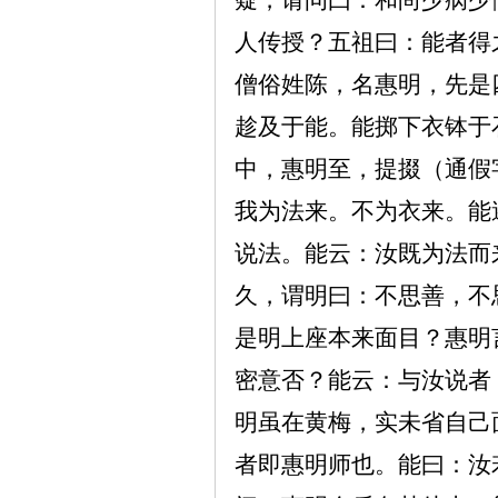
疑，请问曰：和尚少病少
人传授？五祖曰：能者得
僧俗姓陈，名惠明，先是
趁及于能。能掷下衣钵于
中，惠明至，提掇（通假
我为法来。不为衣来。能
说法。能云：汝既为法而
久，谓明曰：不思善，不
是明上座本来面目？惠明
密意否？能云：与汝说者
明虽在黄梅，实未省自己
者即惠明师也。能曰：汝