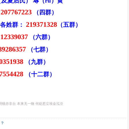
（及夏后氏）
蓐（
r
ù）黄
207767223
（四群）
219371328
各姓群：
（五群）
112339037
（六群）
89286357
（七群）
0351938
（九群）
7554428
（十二群）
明镜亦非台
本来无一物
何处惹尘埃金泓泾
习？