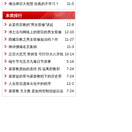
佛法禅宗大智慧 你真的不学习？
11-5
本类排行
从某些宗教的“男女双修”讲起
12-8
净土法与网络上的密宗的男女双修
12-10
的图片
西藏宗教之男女双修如法吗？作
11-27
者：生根活佛
禅诗佛偈名言集锦
11-3
正宗大悲咒 带拼音 可打印大八开纸
10-14
小三号字
端午节与五月九毒日节房事
5-16
基督教原始的圣经 四 远离邪教邪
7-24
说？
基督徒的罪与基督教犯下的历史罪
7-24
行。真的吗？
人去世后遗体火化中的程序
12-2
基督教 天主教 是如何控制信徒以达
7-24
到扩张的？真的吗？