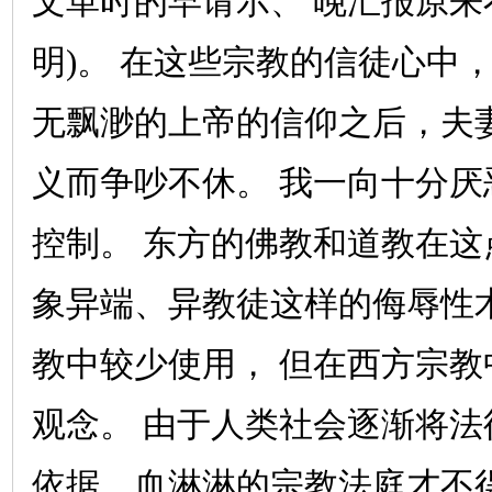
文革时的早请示、
晚汇报原来
明
)
。
在这些宗教的信徒心中
无飘渺的上帝的信仰之后，夫
义而争吵不休。
我一向十分厌
控制。
东方的佛教和道教在这
象异端、异教徒这样的侮辱性
教中较少使用，
但在西方宗教
观念。
由于人类社会逐渐将法
依据，血淋淋的宗教法庭才不