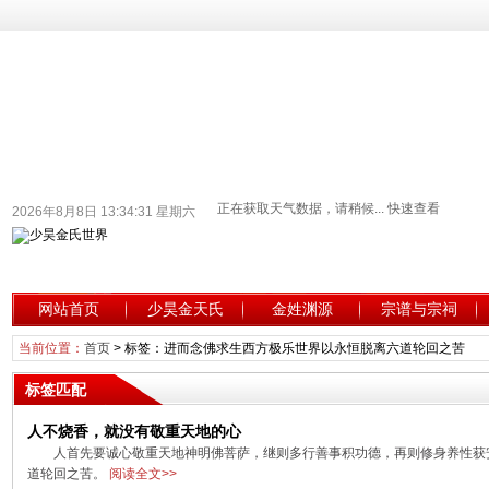
2026年8月8日 13:34:31 星期六
网站首页
少昊金天氏
金姓渊源
宗谱与宗祠
当前位置：
首页
> 标签：进而念佛求生西方极乐世界以永恒脱离六道轮回之苦
标签匹配
人不烧香，就没有敬重天地的心
人首先要诚心敬重天地神明佛菩萨，继则多行善事积功德，再则修身养性获
道轮回之苦。
阅读全文>>