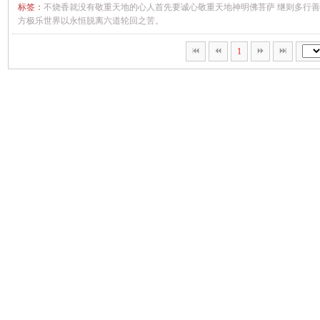
标签：
不烧香就没有敬重天地的心人首先要诚心敬重天地神明佛菩萨
继则多行善
方极乐世界以永恒脱离六道轮回之苦。
1