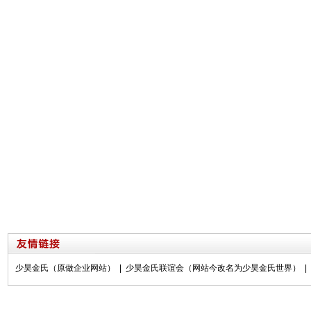
少昊金氏（原做企业网站）
|
少昊金氏联谊会（网站今改名为少昊金氏世界）
|