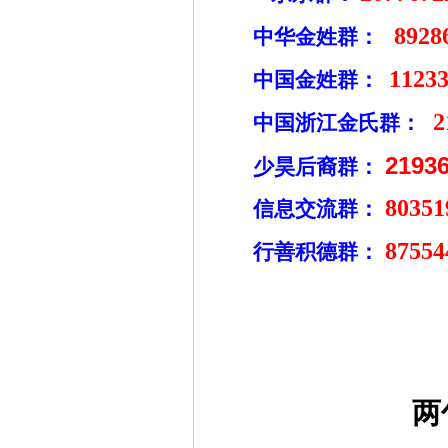
8928
中华金姓群：
1123
中国金姓群：
2
中国浙江金氏群：
2193
少昊后裔群：
80351
信息交流群：
8755
行善积德群：
两