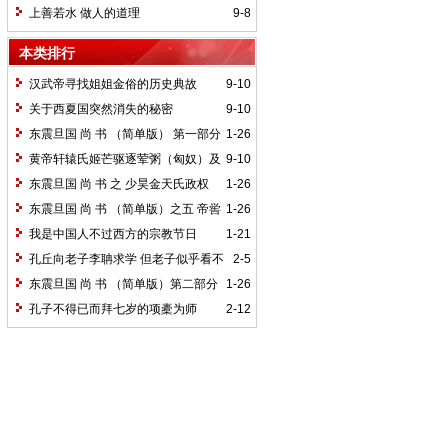
讲义
上善若水 做人的道理
9-8
本类排行
汉武帝寻找姐姐金俗的历史典故
9-10
关于西夏国突然消失的秘密
9-10
东震旦国 尚 书 （简单版） 第一部分
1-26
伏羲女娲氏政权
黄帝轩辕氏姬芒驱逐荤粥（匈奴）及
9-10
日磾与伦之后人的历史典故
东震旦国 尚 书 之 少昊金天氏政权
1-26
颛顼高阳氏政权
东震旦国 尚 书 （简单版）之五 帝喾
1-26
高辛氏 帝挚青阳氏 帝尧陶唐氏 帝舜有虞
我是中国人不过西方的宗教节日
1-21
氏政权
孔丘向老子李聃求学 但老子似乎看不
2-5
起孔子
东震旦国 尚 书 （简单版）第二部分
1-26
炎帝魁隗氏政权与神农氏政权
孔子不得已而拜七岁的项橐为师
2-12