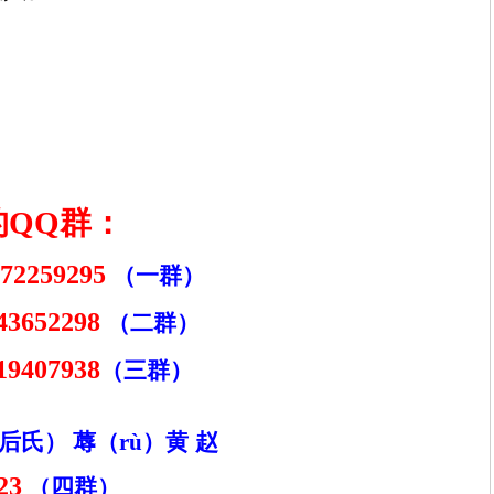
的
QQ
群：
72259295
（一群）
43652298
（二群）
19407938
（三群）
后氏）
蓐（
r
ù）黄
赵
23
（四群）