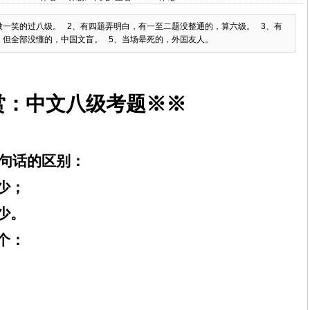
微一笑的过八级。 2、有四题弄明白，有一至二题没整通的，算六级。 3、有
，但全部没懂的，中国文盲。 5、当场晕死的，外国友人。
赏：中文八级考题※※
句话的区别：
少；
少。
个：