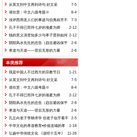
从英文到中文再到诗句 好文采
7-5
请欣赏：中文八级考题※
8-4
浅评西周圣人们的事迹与伯夷叔齐不
7-3
食周粟
孔子不得已而拜七岁的项橐为师
2-12
钱的意义演变知多少与孝子贤孙如何
2-12
做节敬祖先
阴阳风水先生的忠告（趋吉避凶保平
2-6
安）
孝道与天道——背后无形的力量
2-6
本类推荐
我是中国人不过西方的宗教节日
1-21
从英文到中文再到诗句 好文采
7-5
请欣赏：中文八级考题※
8-4
孔子不得已而拜七岁的项橐为师
2-12
阴阳风水先生的忠告（趋吉避凶保平
2-6
安）
孝道与天道——背后无形的力量
2-6
孔丘向老子李聃求学 但老子似乎看不
2-5
起孔子
中华文化的孝道教育•价值连城的孝
1-18
道文化（视频链接）
弘扬中华传统文化 《读经十五年》
11-26