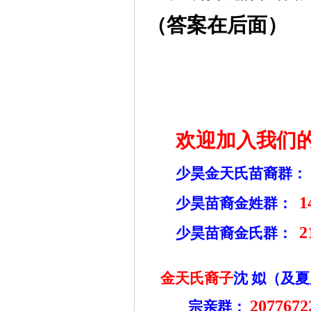
（答案在后面）
欢迎加入我们
少昊金天氏苗裔群：
1
少昊苗裔金姓群：
2
少昊苗裔金氏群：
金天氏裔子
沈
姒（及夏
2077672
宗亲群：