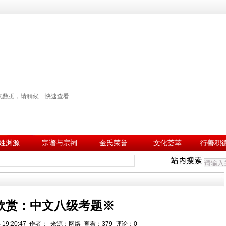
姓渊源
宗谱与宗祠
金氏荣誉
文化荟萃
行善积
欣赏：中文八级考题※
/4 19:20:47 作者： 来源：网络 查看：379 评论：0