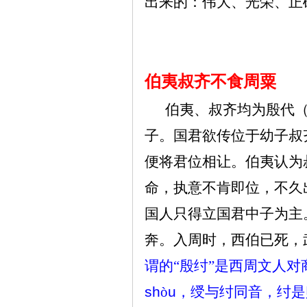
出来的：伟大、光荣、正
伯夷叔齐不食周粟
伯夷、叔齐均为殷代
子。国君欲传位于幼子叔
便将君位相让。伯夷认为
命，执意不肯即位，不久
国人只得立国君中子为主
奔。入周时，西伯已死，
谓的“殷纣”是西周文人
sh
ò
u
，绶与纣同音，纣是