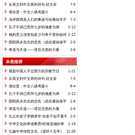
从英文到中文再到诗句 好文采
7-5
请欣赏：中文八级考题※
8-4
浅评西周圣人们的事迹与伯夷叔齐不
7-3
食周粟
孔子不得已而拜七岁的项橐为师
2-12
钱的意义演变知多少与孝子贤孙如何
2-12
做节敬祖先
阴阳风水先生的忠告（趋吉避凶保平
2-6
安）
孝道与天道——背后无形的力量
2-6
本类推荐
我是中国人不过西方的宗教节日
1-21
从英文到中文再到诗句 好文采
7-5
请欣赏：中文八级考题※
8-4
孔子不得已而拜七岁的项橐为师
2-12
阴阳风水先生的忠告（趋吉避凶保平
2-6
安）
孝道与天道——背后无形的力量
2-6
孔丘向老子李聃求学 但老子似乎看不
2-5
起孔子
中华文化的孝道教育•价值连城的孝
1-18
道文化（视频链接）
弘扬中华传统文化 《读经十五年》
11-26