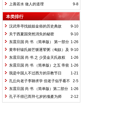
讲义
上善若水 做人的道理
9-8
本类排行
汉武帝寻找姐姐金俗的历史典故
9-10
关于西夏国突然消失的秘密
9-10
东震旦国 尚 书 （简单版） 第一部分
1-26
伏羲女娲氏政权
黄帝轩辕氏姬芒驱逐荤粥（匈奴）及
9-10
日磾与伦之后人的历史典故
东震旦国 尚 书 之 少昊金天氏政权
1-26
颛顼高阳氏政权
东震旦国 尚 书 （简单版）之五 帝喾
1-26
高辛氏 帝挚青阳氏 帝尧陶唐氏 帝舜有虞
我是中国人不过西方的宗教节日
1-21
氏政权
孔丘向老子李聃求学 但老子似乎看不
2-5
起孔子
东震旦国 尚 书 （简单版）第二部分
1-26
炎帝魁隗氏政权与神农氏政权
孔子不得已而拜七岁的项橐为师
2-12