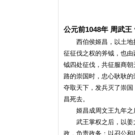
1048
公元前
年
周武王
西伯侯姬昌，以土地
征征伐之权的斧钺，也由
钺四处征伐，共征服商朝
路的崇国时，忠心耿耿的
夺取天下，发兵灭了崇国
昌死去。
姬昌成周文王九年之
武王掌权之后，以姜
政，负责政务；以召公和