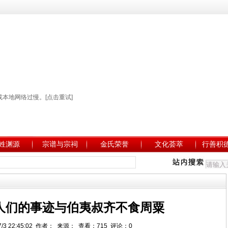
姓渊源
宗谱与宗祠
金氏荣誉
文化荟萃
行善积
人们的事迹与伯夷叔齐不食周粟
7/3 22:45:02 作者： 来源： 查看：715 评论：0