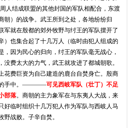
周人结成联盟的其他封国的军队相配合，东渡
商朝）的战争。武王所到之处，各地纷纷归
联军就在殷都的郊外牧野与纣王的军队摆开了
辛）也集合起了十几万人（临时由犯人组成的
是，因为民心的归向，纣王的军队毫无战心，
，没费太大的力气，武王就攻进了都城朝歌。
上花费巨资为自己建造的鹿台自焚身亡。殷商
的手中。————
可见西岐军队（壮丁）不足
小部落
。商朝的主力象军在与东夷人大战，来
只好临时组织十几万犯人作为军队与西岐人马
牧野战败。子辛自焚。