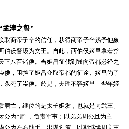
“孟津之誓”
换取商帝子辛的信任，获得商帝子辛赐予他象
西伯侯晋级为文王。自此，西伯侯姬昌拿着斧
天下八百诸侯。当姬昌征伐到通向帝都必经之
崇侯，阻挡了姬昌夺取帝都的征途。姬昌为了
，杀死了崇侯。於是，天理不容姬昌，翌年姬
后病亡，继位的是太子姬发，也就是周武王。
太公为“师”，负责军事；以弟弟周公旦为主
毕公为左右助手，出谋划策，以期继续周文王