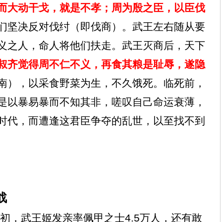
而大动干戈，就是不孝；周为殷之臣，以臣伐
们坚决反对伐纣（即伐商）。武王左右随从要
义之人，命人将他们扶走。武王灭商后，天下
叔齐觉得周不仁不义，再食其粮是耻辱，遂隐
南），以采食野菜为生，不久饿死。临死前，
是以暴易暴而不知其非，嗟叹自己命运衰薄，
时代，而遭逢这君臣争夺的乱世，以至找不到
战
年初，武王姬发亲率佩甲之士
4.5
万人，还有敢