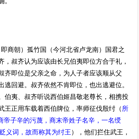
确。
（即商朝）孤竹国（今河北省卢龙南）国君之
齐，叔齐认为应该由长兄伯夷即位方合于礼，
叔齐即位是父亲之命，为人子者应该顺从父
出逃回避。叔齐依然不肯即位，也出逃避位。
。伯夷、叔齐听说西伯姬昌敬老尊长，相携投
武王正用车载着西伯牌位，率师征伐殷纣（
所
对商帝子辛的污蔑，商末帝姓子名辛，一名绶
贬义词，故而称其为纣王
），他们拦住武王，