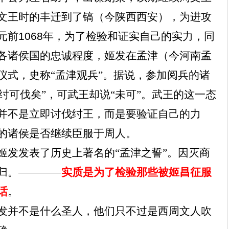
文王时的丰迁到了镐（今陕西西安），为进攻
元前
1068
年，为了检验和证实自己的实力，同
各诸侯国的忠诚程度，姬发在孟津（今河南孟
仪式，史称“孟津观兵”。据说，参加阅兵的诸
纣可伐矣”，可武王却说“未可”。武王的这一态
并不是立即讨伐纣王，而是要验证自己的力
的诸侯是否继续臣服于周人。
姬发发表了历史上著名的“孟津之誓”。因灭商
归。————
实质是为了检验那些被姬昌征服
话
。
发并不是什么圣人，他们只不过是西周文人吹