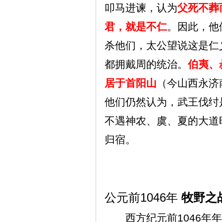
叩马进谏，认为
父死不葬
君，就是不仁
。因此，他
杀他们，太公望说这是仁
都拥戴周的统治。
伯夷、
居于首阳山
（今山西永济
他们仍然认为，武王伐纣
不遇神农、虞、夏的大道
归宿。
1046
公元前
年
牧野之
西方纪元前
1046
年