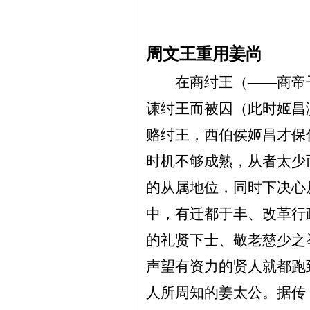
周文王重用姜尚
在商纣王（——商帝
谏纣王而被囚（此时姬昌
赂纣王，西伯侯姬昌才保
时机不够成熟，从者太少
的从属地位，同时下决心
中，有迁都于丰、改革行
的礼贤下士、敬老慈少之
声望有资力的贤人就都跑
人所周知的姜太公。据传