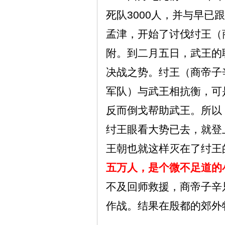
死队
3000
人，并与早已跟
孟津，开始了讨伐纣王（
附。到二月五日，武王的
决战之势。纣王（商帝子
军队）与武王相抗衡，可
反而倒戈帮助武王。所以
纣王眼看大势已去，就登
王朝也就这样灭在了纣王
五万人，是个微不足道的
不及回师救援，商帝子辛
作战。结果在殷都的郊外