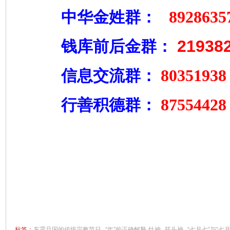
8928635
中华金姓群：
21938
钱库前后金群：
80351938
信息交流群：
8755442
行善积德群：
标签：
东震旦国的传统宗教节日
“年”的正确解释
灶神
筷头神
“七月七”与“七月