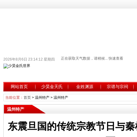
2026年8月6日 23:14:13 星期四
网站首页
少昊金天氏
金姓渊源
宗谱与宗祠
当前位置：
首页
>
温州特产
>
温州特产
温州特产
东震旦国的传统宗教节日与秦