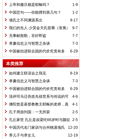
上帝和撒旦都是耶稣吗？
1-9
中国悲句——你能撑到第几句？
1-2
（转）
项氏之不同渊源系出
9-17
我们的先人·少昊金天氏苗裔（淮夷）
9-7
参与楚灵王的霸业
无事献殷勤，非奸即盗
7-7
孝廉信忠义与智慧之杂谈
7-3
中国被抬进联合国的代价究竟有多
6-29
大？（转载）
本类推荐
如何建立联谊会之我见
8-19
孝廉信忠义与智慧之杂谈
7-3
中国被抬进联合国的代价究竟有多
6-29
大？（转载）
浅评司马迁伪造先祖世系与传说的可
4-6
信度
佛陀曾是基督教教主耶稣的老师，真
4-1
的吗？
孔子周游列国：一无所获
2-5
孔丘家世 孔丘是叔梁纥66岁时与颜征
2-5
在野合的私生子
中国历代名门家训与台州桃溪项氏
12-20
家谱
养儿子与养女儿
12-19