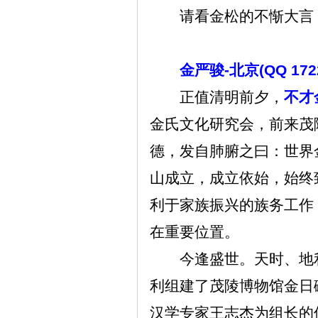
请看金松的不惭大言
金严骏
-
北京
(QQ 17
正值清明前夕，
不才
金氏文化研究会，前来茂
德，发自肺腑之曰：世界
山成立，成立依始，始终
利于家族振兴的族务工作
在重要位置。
今逢盛世。天时、地
利组建了茂陵博物馆金日
汉学专家王志杰为组长的