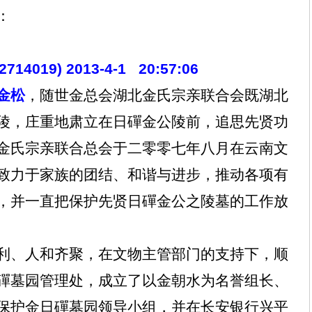
：
22714019)
2013-4-1
20:57:06
金松
，随世金总会湖北金氏宗亲联合会既湖北
陵，庄重地肃立在日磾金公陵前，追思先贤功
金氏宗亲联合总会于二零零七年八月在云南文
致力于家族的团结、和谐与进步，推动各项有
，并一直把保护先贤日磾金公之陵墓的工作放
利、人和齐聚，在文物主管部门的支持下，顺
磾墓园管理处，成立了以金朝水为名誉组长、
保护金日磾墓园领导小组，并在长安银行兴平