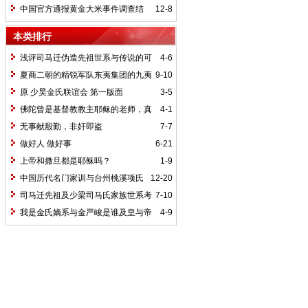
中国官方通报黄金大米事件调查结
12-8
果：试验隐瞒家长
本类排行
浅评司马迁伪造先祖世系与传说的可
4-6
信度
夏商二朝的精锐军队东夷集团的九夷
9-10
之师的神秘失踪之果
原 少昊金氏联谊会 第一版面
3-5
佛陀曾是基督教教主耶稣的老师，真
4-1
的吗？
无事献殷勤，非奸即盗
7-7
做好人 做好事
6-21
上帝和撒旦都是耶稣吗？
1-9
中国历代名门家训与台州桃溪项氏
12-20
家谱
司马迁先祖及少梁司马氏家族世系考
7-10
与司马迁的无奈
我是金氏嫡系与金严峻是谁及皇与帝
4-9
和以姓为国