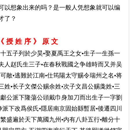
可以想象出来的吗？是一般人凭想象就可以编
才了？
《
授
姓
序
》
原
文
二十五子列於少昊•娶夏禹王之女•生子一生孫一
夫人赵氏生三子•在春秋戰國之争雄時而又并吴
可敵•逃難於江南•仕筠陽太守赐令瑞州之名•将
姓•长子文傑公赐余姓•次子文昌公赐戔姓•三
文獻公派下隆蕩公頭戴巾身加刀而出生子一字劉
静派下改爲侯氏•隱居南京固始縣暫居•後遷四川
繁盛遍於天下萬國九州•内有八卦五行•離分十