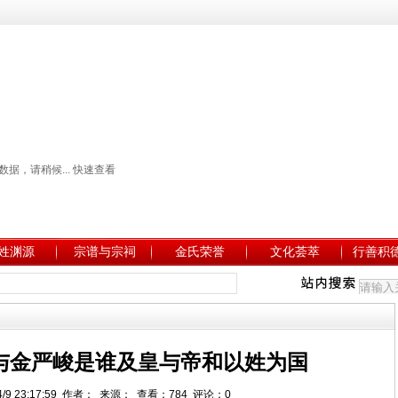
姓渊源
宗谱与宗祠
金氏荣誉
文化荟萃
行善积
与金严峻是谁及皇与帝和以姓为国
4/9 23:17:59 作者： 来源： 查看：784 评论：0