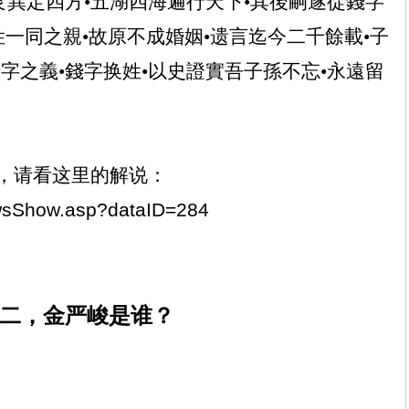
艮巽定四方•五湖四海遍行天下•其後嗣遂從錢字
姓一同之親•故原不成婚姻•遗言迄今二千餘載•子
字之義•錢字换姓•以史證實吾子孫不忘•永遠留
，请看这里的解说：
newsShow.asp?dataID=284
二，金严峻是谁？