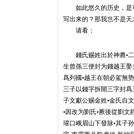
如此悠久的历史，是
写出来的？那我岂不是天
请看：
錢氏赐姓出於神農•
生曾孫三便封为錢越王娶
爲列國•越王在朝必駕無势
三子以錢字拆開三字封爲三
子文獻公赐金姓•金氏自
•因改为劉氏•厥後從劉文
瓘口峨眉山下發脉•其子孙