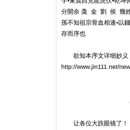
字•東震西兑龍虎伏•乾坤
分開余
戔
金
劉
侯
幾
孫不知祖宗骨血相連•以錢
存而序也
欲知本序文详细妙义
http://www.jin111.net/
让各位大跌眼镜了！