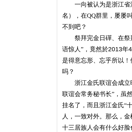
一向被认为是浙江省
名），在QQ群里，屡屡
不到吧？
祭拜完金日磾、在祭
语惊人”，竟然於
2013
年
4
是得意忘形、忘乎所以！
吗？
浙江金氏联谊会成立
联谊会常务秘书长”，虽
挂名了，而且浙江金氏“
人，一致对外。那么，金
十三居族人会有什么好脸