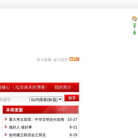
加入收藏
设为首页
德修心
泓泾渔夫的博客
我的简介
本类更新
重大考古发现：中华文明史向前推
10-27
至9000多年！
做好人 做好事
6-21
如何建立联谊会之我见
8-19