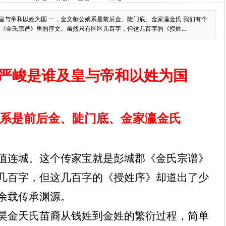
及皇与帝和以姓为国 一，金文献公嫡系是前后金、陡门底、金家瀛金氏 我们有个
《金氏宗谱》里的序文。虽然只有区区几百字，但这几百字的《授姓...
严峻是谁及皇与帝和以姓为国
系是前后金、陡门底、金家瀛金氏
值连城。这个传家宝就是彭城郡《金氏宗谱》
几百字，但这几百字的《授姓序》却道出了少
余载传承渊源。
昊金天氏苗裔从钱姓到金姓的繁衍过程，简单