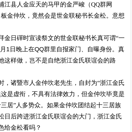
浦江县人金应天的马甲的金严峻（QQ群网
叫板金仲坎，竟然会是世金联秘书长金松。意想
拜金日磾时宣读祭文的世金联秘书长真可谓“一
月
1
日晚上在
QQ
群里自报家门、自曝身份。真
他这样做，岂不是自绝浙江金氏联谊会的路
时，诸暨市人金仲坎老先生，自封为“浙江金氏
然这是虚衔，不具有法律效力，但金仲坎毕竟是
十三居”人多势众。如果金仲坎团结起十三居族
松日后跨进浙江金氏联谊会的大门，浙江金氏
色给金松看吗？