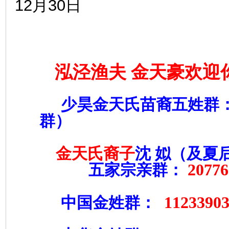
12
30
月
日
泓泾渔夫 金天豪欢迎
少昊金天氏苗裔五姓群
群）
金天氏裔子
沈
姒（及夏
20776
五家宗亲群：
1123390
中国金姓群：