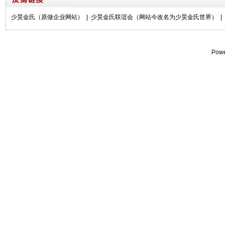
少昊金氏（原做企业网站）
|
少昊金氏联谊会（网站今改名为少昊金氏世界）
|
Pow